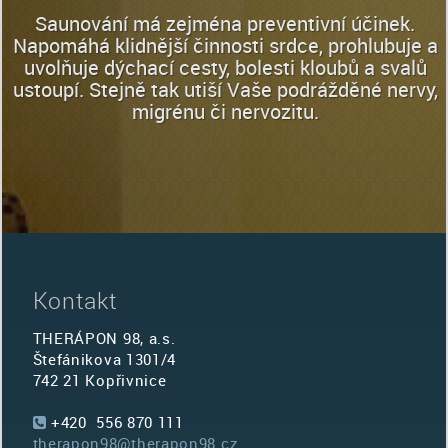
Saunování má zejména preventivní účinek.
Napomáhá klidnější činnosti srdce, prohlubuje a
uvolňuje dýchací cesty, bolesti kloubů a svalů
ustoupí. Stejně tak utiší Vaše podrážděné nervy,
migrénu či nervozitu.
Kontakt
THERÁPON 98, a.s.
Štefánikova 1301/4
742 21 Kopřivnice
+420 556 870 111
therapon98@therapon98.cz