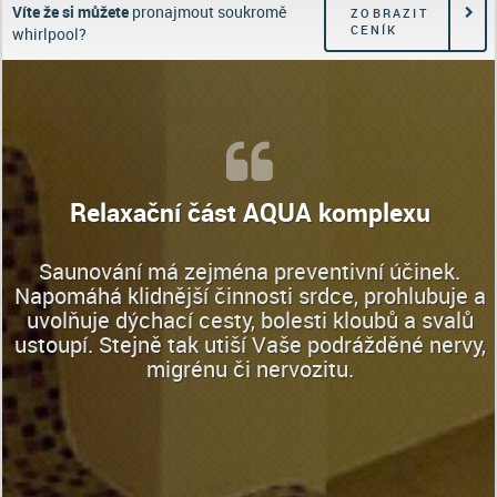
Víte že si můžete
pronajmout soukromě
ZOBRAZIT
CENÍK
whirlpool?
Relaxační část AQUA komplexu
Saunování má zejména preventivní účinek.
Napomáhá klidnější činnosti srdce, prohlubuje a
uvolňuje dýchací cesty, bolesti kloubů a svalů
ustoupí. Stejně tak utiší Vaše podrážděné nervy,
migrénu či nervozitu.