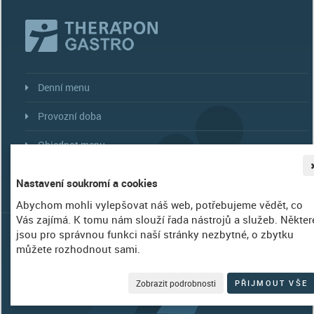
Denní menu
Provozní doba
Objednat menu
Více...
Nastavení soukromí a cookies
Abychom mohli vylepšovat náš web, potřebujeme vědět, co
Vás zajímá. K tomu nám slouží řada nástrojů a služeb. Někter
©
THERÁPON 98, a.s.
|
Nastavení soukromí
| WebDesign Amenit |
jsou pro správnou funkci naší stránky nezbytné, o zbytku
IČ 253 99 195, společnost je zapsána v Obchodním rejstříku, vedeném u
můžete rozhodnout sami.
KS v Ostravě oddíl B, složka 1920.
"Věříme své cestě...cestě za Vašim zdravím."
Zobrazit podrobnosti
PŘIJMOUT VŠE