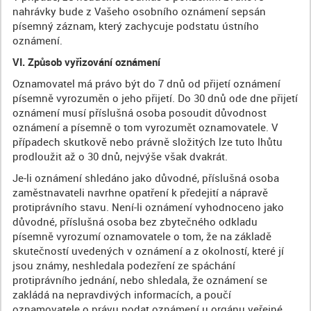
nahrávky bude z Vašeho osobního oznámení sepsán
písemný záznam, který zachycuje podstatu ústního
oznámení.
VI. Způsob vyřizování oznámení
Oznamovatel má právo být do 7 dnů od přijetí oznámení
písemně vyrozuměn o jeho přijetí. Do 30 dnů ode dne přijetí
oznámení musí příslušná osoba posoudit důvodnost
oznámení a písemně o tom vyrozumět oznamovatele. V
případech skutkově nebo právně složitých lze tuto lhůtu
prodloužit až o 30 dnů, nejvýše však dvakrát.
Je-li oznámení shledáno jako důvodné, příslušná osoba
zaměstnavateli navrhne opatření k předejití a nápravě
protiprávního stavu. Není-li oznámení vyhodnoceno jako
důvodné, příslušná osoba bez zbytečného odkladu
písemně vyrozumí oznamovatele o tom, že na základě
skutečností uvedených v oznámení a z okolností, které jí
jsou známy, neshledala podezření ze spáchání
protiprávního jednání, nebo shledala, že oznámení se
zakládá na nepravdivých informacích, a poučí
oznamovatele o právu podat oznámení u orgánu veřejné