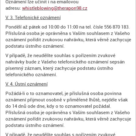
Oznámení lze učinit i na emailovou
adresu:
whistleblowing@therapon98.cz
V. 3. Telefonické oznámení
Pondělí až pátek od 10:00 do 11:00 na tel. čísle 556 870 183.
Příslušná osoba je oprávněna s Vaším souhlasem z Vašeho
oznámení pořídit zvukovou nahrávku, která věrně zachycuje
podstatu ústního oznámení.
V případě, že neudělíte souhlas s pořízením zvukové
nahrávky bude z Vašeho telefonického oznámení sepsán
písemný záznam, který zachycuje podstatu ústního
telefonického oznámení.
V. 4. Ústní oznámení
Požádá-li o to oznamovatel, je příslušná osoba povinna
oznámení přijmout osobně v přiměřené lhůtě, nejdéle však
do 14 dnů ode dne, kdy o to oznamovatel požádal.
Příslušná osoba je oprávněna s Vaším souhlasem z Vašeho
oznámení pořídit zvukovou nahrávku, která věrně zachycuje
podstatu ústního oznámení.
V případě, že neudělíte souhlas s pořízením zvukové