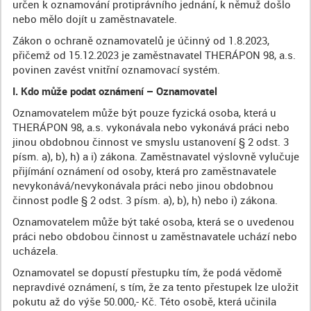
určen k oznamování protiprávního jednání, k němuž došlo
nebo mělo dojít u zaměstnavatele.
Zákon o ochraně oznamovatelů je účinný od 1.8.2023,
přičemž od 15.12.2023 je zaměstnavatel THERÁPON 98, a.s.
povinen zavést vnitřní oznamovací systém.
I. Kdo může podat oznámení – Oznamovatel
Oznamovatelem může být pouze fyzická osoba, která u
THERÁPON 98, a.s. vykonávala nebo vykonává práci nebo
jinou obdobnou činnost ve smyslu ustanovení § 2 odst. 3
písm. a), b), h) a i) zákona. Zaměstnavatel výslovně vylučuje
přijímání oznámení od osoby, která pro zaměstnavatele
nevykonává/nevykonávala práci nebo jinou obdobnou
činnost podle § 2 odst. 3 písm. a), b), h) nebo i) zákona.
Oznamovatelem může být také osoba, která se o uvedenou
práci nebo obdobou činnost u zaměstnavatele uchází nebo
ucházela.
Oznamovatel se dopustí přestupku tím, že podá vědomě
nepravdivé oznámení, s tím, že za tento přestupek lze uložit
pokutu až do výše 50.000,- Kč. Této osobě, která učinila