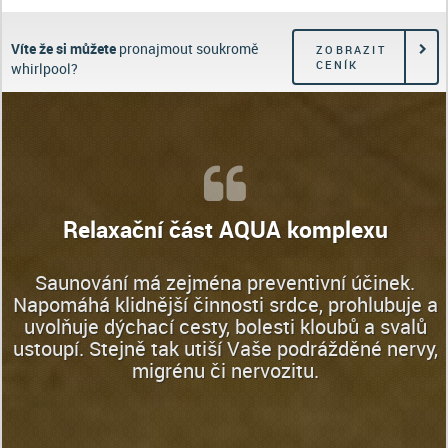
Víte že si můžete
pronajmout soukromě
ZOBRAZIT
CENÍK
whirlpool?
Relaxační část AQUA komplexu
Saunování má zejména preventivní účinek.
Napomáhá klidnější činnosti srdce, prohlubuje a
uvolňuje dýchací cesty, bolesti kloubů a svalů
ustoupí. Stejně tak utiší Vaše podrážděné nervy,
migrénu či nervozitu.