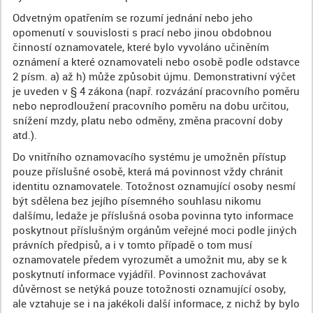
Odvetným opatřením se rozumí jednání nebo jeho
opomenutí v souvislosti s prací nebo jinou obdobnou
činností oznamovatele, které bylo vyvoláno učiněním
oznámení a které oznamovateli nebo osobě podle odstavce
2 písm. a) až h) může způsobit újmu. Demonstrativní výčet
je uveden v § 4 zákona (např. rozvázání pracovního poměru
nebo neprodloužení pracovního poměru na dobu určitou,
snížení mzdy, platu nebo odměny, změna pracovní doby
atd.).
Do vnitřního oznamovacího systému je umožněn přístup
pouze příslušné osobě, která má povinnost vždy chránit
identitu oznamovatele. Totožnost oznamující osoby nesmí
být sdělena bez jejího písemného souhlasu nikomu
dalšímu, ledaže je příslušná osoba povinna tyto informace
poskytnout příslušným orgánům veřejné moci podle jiných
právních předpisů, a i v tomto případě o tom musí
oznamovatele předem vyrozumět a umožnit mu, aby se k
poskytnutí informace vyjádřil. Povinnost zachovávat
důvěrnost se netýká pouze totožnosti oznamující osoby,
ale vztahuje se i na jakékoli další informace, z nichž by bylo