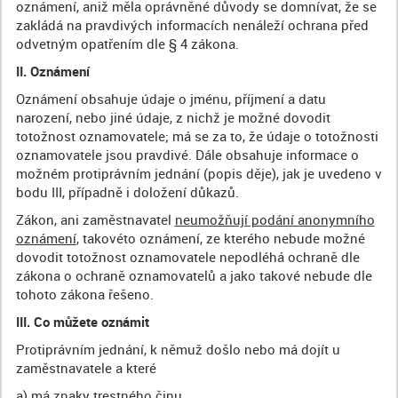
oznámení, aniž měla oprávněné důvody se domnívat, že se
zakládá na pravdivých informacích nenáleží ochrana před
odvetným opatřením dle § 4 zákona.
II. Oznámení
Oznámení obsahuje údaje o jménu, příjmení a datu
narození, nebo jiné údaje, z nichž je možné dovodit
totožnost oznamovatele; má se za to, že údaje o totožnosti
oznamovatele jsou pravdivé. Dále obsahuje informace o
možném protiprávním jednání (popis děje), jak je uvedeno v
bodu III, případně i doložení důkazů.
Zákon, ani zaměstnavatel
neumožňují podání anonymního
oznámení
, takovéto oznámení, ze kterého nebude možné
dovodit totožnost oznamovatele nepodléhá ochraně dle
zákona o ochraně oznamovatelů a jako takové nebude dle
tohoto zákona řešeno.
III. Co můžete oznámit
Protiprávním jednání, k němuž došlo nebo má dojít u
zaměstnavatele a které
a) má znaky trestného činu,