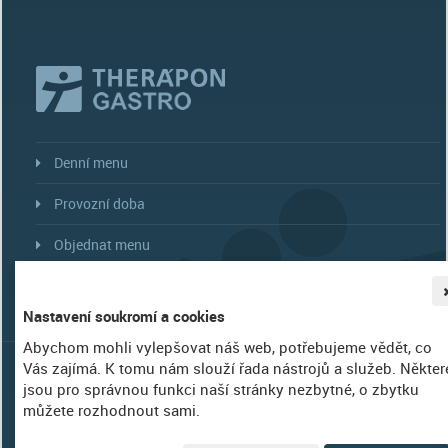
Denní menu
Provozní doba
Objednat menu
Více...
Nastavení soukromí a cookies
Abychom mohli vylepšovat náš web, potřebujeme vědět, co
©
THERÁPON 98, a.s.
|
Nastavení soukromí
| WebDesign Amenit |
Vás zajímá. K tomu nám slouží řada nástrojů a služeb. Někter
IČ 253 99 195, společnost je zapsána v Obchodním rejstříku, vedeném u
jsou pro správnou funkci naší stránky nezbytné, o zbytku
KS v Ostravě oddíl B, složka 1920.
můžete rozhodnout sami.
"Věříme své cestě...cestě za Vašim zdravím."