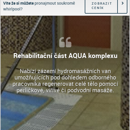
Víte že si můžete
pronajmout soukromě
ZOBRAZIT
CENÍK
whirlpool?
Rehabilitační část AQUA komplexu
Nabízí zázemí hydromasážních van
umožňujících pod dohledem odborného
pracovníka regenerovat celé tělo pomocí
perličkové, vířivé či podvodní masáže.