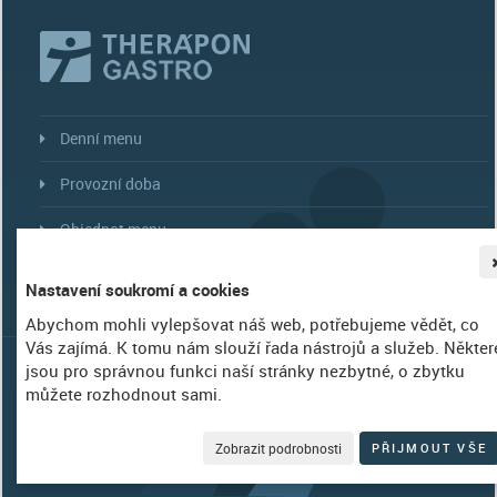
Denní menu
Provozní doba
Objednat menu
Více...
Nastavení soukromí a cookies
Abychom mohli vylepšovat náš web, potřebujeme vědět, co
Vás zajímá. K tomu nám slouží řada nástrojů a služeb. Někter
©
THERÁPON 98, a.s.
|
Nastavení soukromí
| WebDesign Amenit |
jsou pro správnou funkci naší stránky nezbytné, o zbytku
IČ 253 99 195, společnost je zapsána v Obchodním rejstříku, vedeném u
můžete rozhodnout sami.
KS v Ostravě oddíl B, složka 1920.
"Věříme své cestě...cestě za Vašim zdravím."
Zobrazit podrobnosti
PŘIJMOUT VŠE