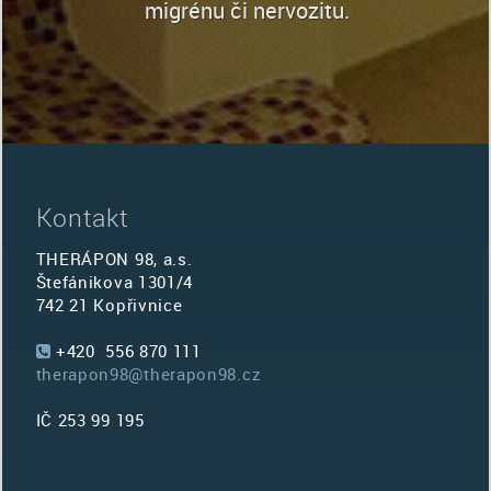
migrénu či nervozitu.
Kontakt
THERÁPON 98, a.s.
Štefánikova 1301/4
742 21 Kopřivnice
+420 556 870 111
therapon98@therapon98.cz
IČ 253 99 195