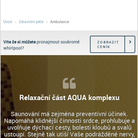
Úvod
Zdravotní péče
Ambulance
Víte že si můžete
pronajmout soukromě
ZOBRAZIT
CENÍK
whirlpool?
Relaxační část AQUA komplexu
Saunování má zejména preventivní účinek.
Napomáhá klidnější činnosti srdce, prohlubuje a
uvolňuje dýchací cesty, bolesti kloubů a svalů
ustoupí. Stejně tak utiší Vaše podrážděné nervy,