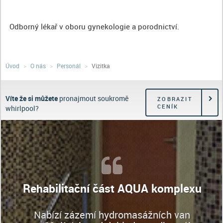
Odborný lékař v oboru gynekologie a porodnictví.
Úvod
O nás
Personál
Vizitka
Víte že si můžete
pronajmout soukromě
ZOBRAZIT
CENÍK
whirlpool?
Rehabilitační část AQUA komplexu
Nabízí zázemí hydromasážních van