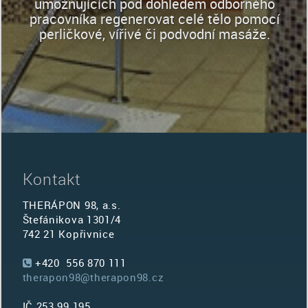
umožňujících pod dohledem odborného
pracovníka regenerovat celé tělo pomocí
perličkové, vířivé či podvodní masáže.
Kontakt
THERÁPON 98, a.s.
Štefánikova 1301/4
742 21 Kopřivnice
+420 556 870 111
therapon98@therapon98.cz
IČ 253 99 195