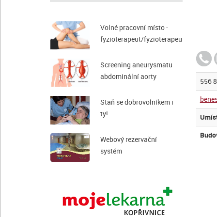
Volné pracovní místo -
fyzioterapeut/fyzioterapeutka
Screening aneurysmatu
abdominální aorty
556 
bene
Staň se dobrovolníkem i
ty!
Umís
Budo
Webový rezervační
systém