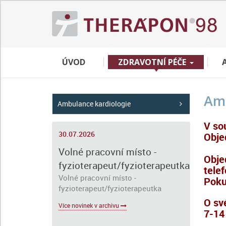
ÚVOD
ZDRAVOTNÍ PÉČE
Amb
Ambulance kardiologie
V so
30.07.2026
Obje
Volné pracovní místo -
Obje
fyzioterapeut/fyzioterapeutka
telef
Volné pracovní místo -
Poku
fyzioterapeut/fyzioterapeutka
O sv
Více novinek v archivu
7-14