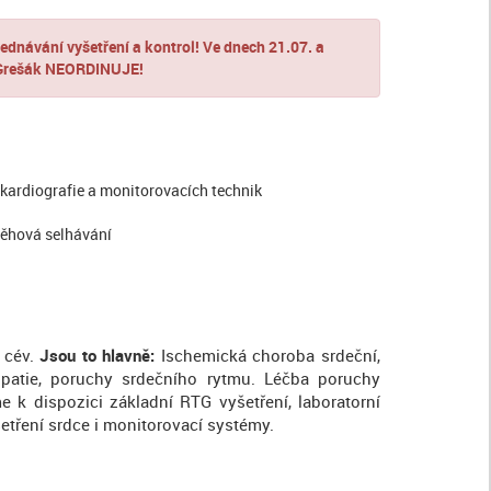
dnávání vyšetření a kontrol! Ve dnech 21.07. a
 Grešák NEORDINUJE!
kardiografie a monitorovacích technik
běhová selhávání
 cév.
Jsou to hlavně:
Ischemická choroba srdeční,
opatie, poruchy srdečního rytmu. Léčba poruchy
k dispozici základní RTG vyšetření, laboratorní
šetření srdce i monitorovací systémy.