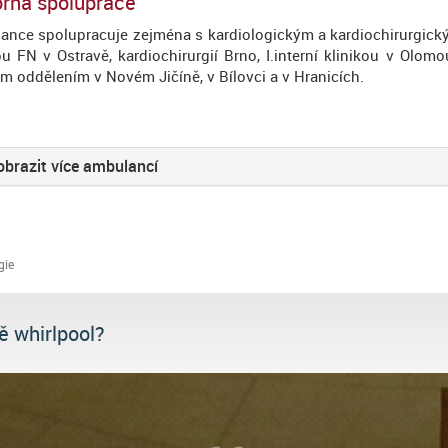
rná spolupráce
nce spolupracuje zejména s kardiologickým a kardiochirurgickým
ou FN v Ostravě, kardiochirurgií Brno, I.interní klinikou v Olo
ím oddělením v Novém Jičíně, v Bílovci a v Hranicích.
brazit více ambulancí
gie
 whirlpool?