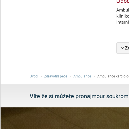
Odbo
Ambula
klinik
intern
Zo
Úvod
Zdravotní péče
Ambulance
Ambulance kardiolo
Víte že si můžete
pronajmout soukromě