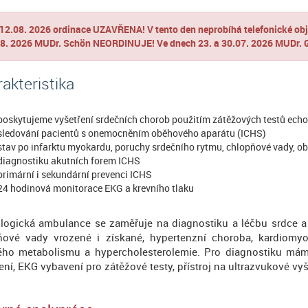
12.08. 2026 ordinace UZAVŘENA! V tento den neprobíhá telefonické obje
8. 2026 MUDr. Schön NEORDINUJE! Ve dnech 23. a 30.07. 2026 MUDr.
akteristika
poskytujeme vyšetření srdečních chorob použitím zátěžových testů echo
sledování pacientů s onemocněním oběhového aparátu (ICHS)
stav po infarktu myokardu, poruchy srdečního rytmu, chlopňové vady, o
diagnostiku akutních forem ICHS
primární i sekundární prevenci ICHS
24 hodinová monitorace EKG a krevního tlaku
ologická ambulance se zaměřuje na diagnostiku a léčbu srdce a
ňové vady vrozené i získané, hypertenzní choroba, kardiomy
ého metabolismu a hypercholesterolemie. Pro diagnostiku máme 
ení, EKG vybavení pro zátěžové testy, přístroj na ultrazvukové vy