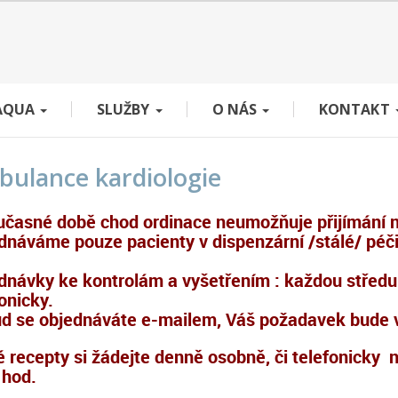
AQUA
SLUŽBY
O NÁS
KONTAKT
ulance kardiologie
učasné době chod ordinace neumožňuje přijímání n
dnáváme pouze pacienty v dispenzární /stálé/ péči
dnávky ke kontrolám a vyšetřením : každou středu 
onicky.
d se objednáváte e-mailem, Váš požadavek bude vy
é recepty si žádejte denně osobně, či telefonicky 
 hod.