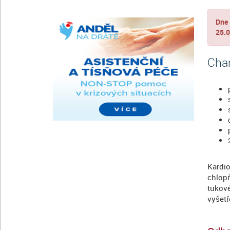
Dne 
25.0
Char
Kardi
chlop
tukov
vyšetř