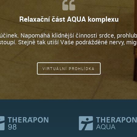
Relaxační část AQUA komplexu
inek. Napomáhá klidnější činnosti srdce, prohlubu
stoupí. Stejně tak utiší Vaše podrážděné nervy, mig
VIRTUÁLNÍ PROHLÍDKA