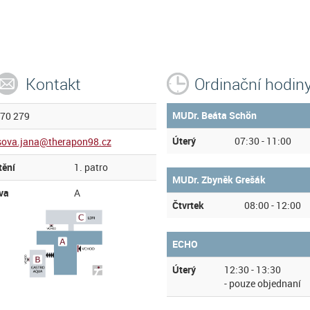
Kontakt
Ordinační hodin
MUDr. Beáta Schön
870 279
Úterý
07:30 - 11:00
sova.jana@therapon98.cz
tění
1. patro
MUDr. Zbyněk Grešák
va
A
Čtvrtek
08:00 - 12:00
ECHO
Úterý
12:30 - 13:30
- pouze objednaní