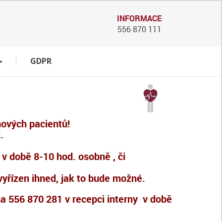
INFORMACE
556 870 111
GDPR
ových pacientů!
.
v době 8-10 hod. osobně , či
řízen ihned, jak to bude možné.
na 556 870 281 v recepci interny v době