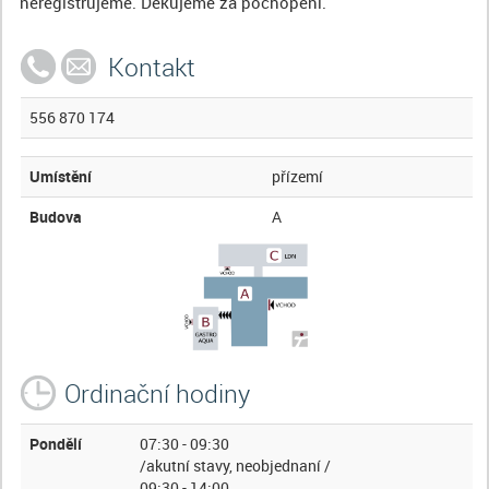
neregistrujeme. Děkujeme za pochopení.
Kontakt
556 870 174
Umístění
přízemí
Budova
A
Ordinační hodiny
Pondělí
07:30 - 09:30
/akutní stavy, neobjednaní /
09:30 - 14:00